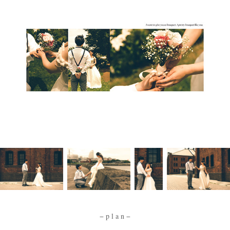
− p l a n −